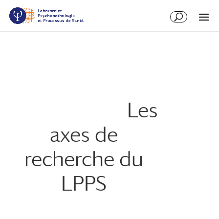
Aller
Aller
au
à
contenu
la
principal
navigation
Les
axes de
recherche du
LPPS