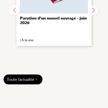
Parution d’un nouvel ouvrage – juin
Sout
2026
Zan
|
À la une
|
À la
Toute l’actualité