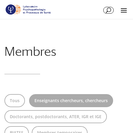
Aller
Aller
au
à
contenu
la
principal
navigation
Membres
Tous
Enseignants chercheurs, chercheurs
Doctorants, postdoctorants, ATER, IGR et IGE
BIATSS
Membres temporaires