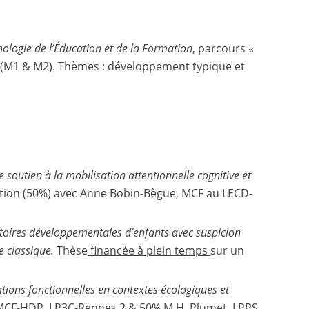
ologie de l’Éducation et de la Formation
, parcours «
ité (M1 & M2). Thèmes : développement typique et
soutien à la mobilisation attentionnelle cognitive et
tion (50%) avec Anne Bobin-Bègue, MCF au LECD-
ctoires développementales d’enfants avec suspicion
e classique.
Thèse
financée à plein temps
sur un
tions fonctionnelles en contextes écologiques et
i, MCF-HDR, LP3C-Rennes 2 & 50% M.H. Plumet, LPPS