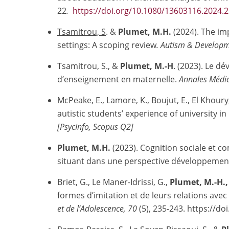
22
.
https://doi.org/10.1080/13603116.2024.
Tsamitrou, S
. &
Plumet, M.H.
(2024). The imp
settings: A scoping review
. Autism & Develop
Tsamitrou, S., &
Plumet, M.-H
. (2023). Le d
d’enseignement en maternelle.
Annales Médi
McPeake, E., Lamore, K., Boujut, E., El Khoury, 
autistic students’ experience of university in
[PsycInfo, Scopus Q2]
Plumet, M.H.
(2023). Cognition sociale et 
situant dans une perspective développeme
Briet, G., Le Maner-Idrissi, G.,
Plumet, M.-H.,
formes d’imitation et de leurs relations av
et de l’Adolescence, 70
(5), 235-243. https://do