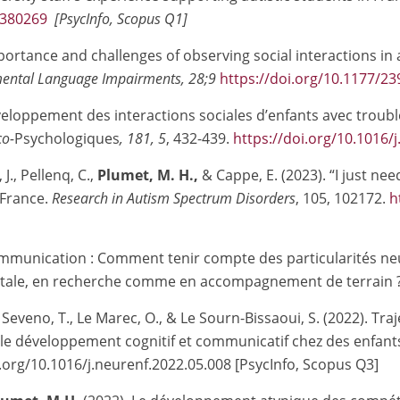
2380269
[PsycInfo, Scopus Q1]
ortance and challenges of observing social interactions in 
mental Language Impairments, 28;9
https://doi.org/10.1177/
éveloppement des interactions sociales d’enfants avec troub
co-
Psychologiques
, 181, 5
, 432-439.
https://doi.org/10.1016/
J., Pellenq, C.,
Plumet, M. H.,
& Cappe, E. (2023). “I just nee
 France.
Research in Autism Spectrum Disorders
, 105, 102172.
h
communication : Comment tenir compte des particularités ne
ntale, en recherche comme en accompagnement de terrain 
Seveno, T., Le Marec, O., & Le Sourn-Bissaoui, S. (2022). Tr
ec le développement cognitif et communicatif chez des enfan
i.org/10.1016/j.neurenf.2022.05.008 [PsycInfo, Scopus Q3]