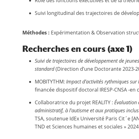
Rôle des fonctions exécutives et de la théor
Suivi longitudinal des trajectoires de dévelo
Méthodes :
Expérimentation & Observation struct
Recherches en cours
(axe 1)
Suivi de trajectoires de développement de jeune
standard
(Direction d’une Doctorante 2023-2
MOBITYTHM:
Impact d’activités rythmiques sur 
financée dispositif doctoral IRESP-CNSA -en 
Collaboratrice du projet REALITY :
Évaluation d
administratif, à l’autisme et aux pratiques inclus
TSA, soutenue IdEx Université Paris Cit´e [A
TND et Sciences humaines et sociales » 2024