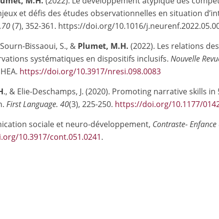
lumet, M.H.
(2022). Le développement atypique des compét
jeux et défis des études observationnelles en situation d’in
,70
(7), 352-361. https://doi.org/10.1016/j.neurenf.2022.05.0
e Sourn-Bissaoui, S., &
Plumet, M.H.
(2022). Les relations des
rvations systématiques en dispositifs inclusifs.
Nouvelle Revue
NSHEA.
https://doi.org/10.3917/nresi.098.0083
H
., & Elie-Deschamps, J. (2020). Promoting narrative skills i
n.
First Language.
40
(3), 225-250.
https://doi.org/10.1177/01
nication sociale et neuro-développement,
Contraste- Enfance
i.org/10.3917/cont.051.0241
.