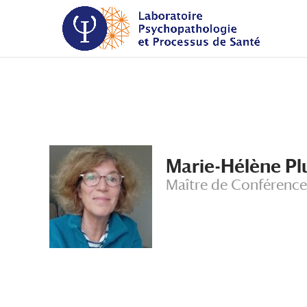
Aller
Aller
au
à
contenu
la
principal
navigation
Marie-Hélène P
Maître de Conférence