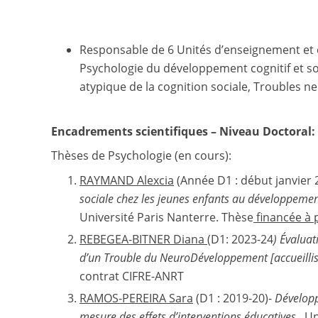
Responsable de 6 Unités d’enseignement et 
Psychologie du développement cognitif et soc
atypique de la cognition sociale, Troubles
Encadrements scientifiques – Niveau Doctoral:
Thèses de Psychologie (en cours):
RAYMAND Alexcia
(Année D1 : début janvier
sociale chez les jeunes enfants au développement
Université Paris Nanterre. Thèse
financée à 
REBEGEA-BITNER Diana
(D1: 2023-24
)
Évaluat
d’un Trouble du NeuroDéveloppement [accueillis
contrat CIFRE-ANRT
RAMOS-PEREIRA Sara
(D1 : 2019-20)-
Développ
mesure des effets d’interventions éducatives .
Un