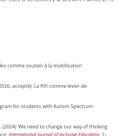
lles comme soutien à la mobilisation
(2026, accepté). La RVI comme levier de
 program for students with Autism Spectrum
 É. (2024) ‘We need to change our way of thinking
nce.
International Journal of Inclusive Education
,
1–