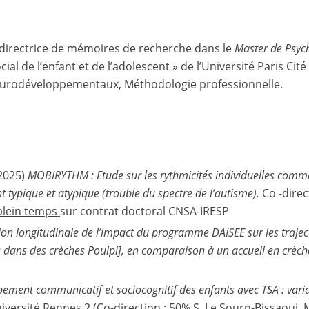
directrice de mémoires de recherche dans le
Master de Psych
ial de l’enfant et de l’adolescent » de l’Université Paris C
 neurodéveloppementaux, Méthodologie professionnelle.
 2025)
MOBIRYTHM : Etude sur les rythmicités individuelles comme 
 typique et atypique (trouble du spectre de l’autisme).
Co -direc
plein temps
sur contrat doctoral CNSA-IRESP
ion longitudinale de l’impact du programme DAISEE sur les traje
 dans des crèches Poulpi], en comparaison à un accueil en crèch
ement communicatif et sociocognitif des enfants avec TSA : varia
iversité Rennes 2 (Co-direction : 50% S. Le Sourn-Bissaou