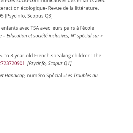
en-ces socio-communicatives des enfants avec
teraction écologique- Revue de la littérature.
05 [PsycInfo, Scopus Q3]
 enfants avec TSA avec leurs pairs à l’école
 – Education et société inclusives, N° spécial sur «
n 5- to 8-year-old French-speaking children: The
42723720901
[PsycInfo, Scopus Q1]
 et Handicap,
numéro Spécial
«Les Troubles du