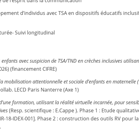
ie de l’esprit dans la communication
ppement d’individus avec TSA en dispositifs éducatifs inclusi
urée- Suivi longitudinal
s enfants avec suspicion de TSA/TND en crèches inclusives utilis
026) (financement CIFRE)
la mobilisation attentionnelle et sociale d’enfants en maternelle (
collab. LECD Paris Nanterre (Axe 1)
’une formation, utilisant la réalité virtuelle incarnée, pour sensib
ives
(Resp. scientifique : E.Cappe ). Phase 1 : Etude qualitati
NR-18-IDEX-001]. Phase 2 : construction des outils RV pour l
.