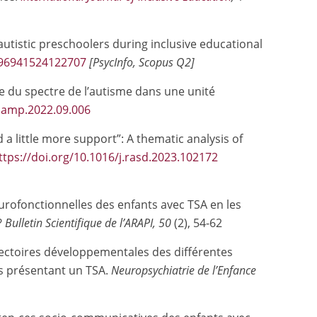
autistic preschoolers during inclusive educational
2396941524122707
[PsycInfo, Scopus Q2]
le du spectre de l’autisme dans une unité
j.amp.2022.09.006
d a little more support”: A thematic analysis of
ttps://doi.org/10.1016/j.rasd.2023.102172
urofonctionnelles des enfants avec TSA en les
?
Bulletin Scientifique de l’ARAPI, 50
(2), 54-62
ajectoires développementales des différentes
ts présentant un TSA.
Neuropsychiatrie de l’Enfance