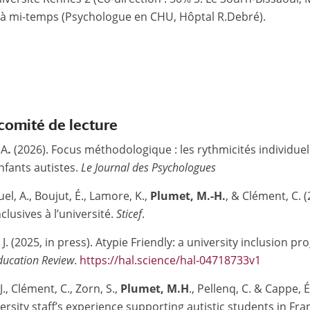
ée à mi-temps (Psychologue en CHU, Hôptal R.Debré).
 comité de lecture
 A
.
(2026). Focus méthodologique : les rythmicités individue
enfants autistes.
Le Journal des Psychologues
uel, A., Boujut, É., Lamore, K.,
Plumet, M.-H.
, & Clément, C. 
clusives à l’université.
Sticef
.
, J. (2025, in press). Atypie Friendly: a university inclusion
ducation Review
.
https://hal.science/hal-04718733v1
., Clément, C., Zorn, S.,
Plumet, M.H
., Pellenq, C. & Cappe,
ersity staff’s experience supporting autistic students in Fra