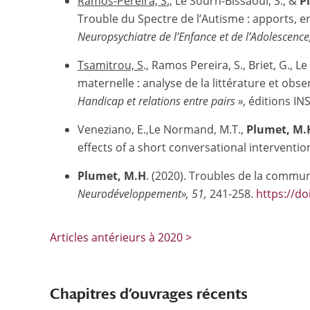
Ramos-Pereira, S.,
Le Sourn-Bissaoui, S., &
P
Trouble du Spectre de l’Autisme : apports, en
Neuropsychiatre de l’Enfance et de l’Adolescence
Tsamitrou, S
., Ramos Pereira, S., Briet, G., L
maternelle : analyse de la littérature et obse
Handicap et relations entre pairs »
, éditions I
Veneziano, E.,Le Normand, M.T.,
Plumet, M.
effects of a short conversational interventio
Plumet, M.H
. (2020). Troubles de la commu
Neurodéveloppement», 51,
241-258.
https://do
Articles antérieurs à 2020 >
Chapitres d’ouvrages récents