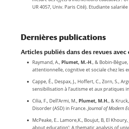
UR 4057, Univ. Paris Cité). Etudiante salari
Dernières publications
Articles publiés dans des revues avec
Raymand, A.,
Plumet, M.-H
., & Bobin-Bègue,
attentionnelle, cognitive et sociale chez les 
Cappe, É., Despax, J., Hoffert, C., Zorn, S., Arg
sensibilisation à l’autisme et aux pratiques in
Cilia, F., Dell’Armi, M.,
Plumet, M.H.
, & Kruck
Disorder (ASD) in France.
Journal of Modern E
McPeake, E.. Lamore,K., Boujut, B, El Khoury, J
about education’: A thematic analysis of univ