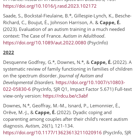
https://doi.org/10.1016/j.rasd.2023.102172
Saade, S., Bockstal-Fieulaine, B.*, Gillespie-Lynch, K., Besche-
Richard, C., Boujut, É., Johnson Harrison, A. &
Cappe, É.
(2023). Evaluation of an autism training in a much needed
context: The Case of France.
Autism in Adulthood
.
https://doi.org/10.1089/aut.2022.0080
(PsycInfo)
2022
Desquenne Godfrey, G.*, Downes, N.*, &
Cappe, É.
(2022). A
systematic review of family functioning in families of children
on the spectrum disorder.
Journal of Autism and
Developmental Disorders.
https://doi.org/10.1007/s10803-
022-05830-6
(PsycInfo, SJR Q1, Impact Factor 5.671) Full-text
view-only version:
https://rdcu.be/c3abf
Downes, N.*, Geoffray, M.-M., Isnard, P., Lemonnier, É.,
Orêve, M.-J., &
Cappe, É.
(2022). Dyadic coping and
coparenting among couples after their child’s recent autism
diagnosis.
Autism
, 26(1), 121-134.
https://doi.org/10.1177/13623613211020916
(PsycInfo, SJR