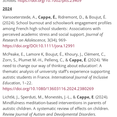
Schools.
https://doi.org/10.1002/pits.23409
2024
Vansoeterstede, A.,
Cappe, É.
, Ridremont, D., & Boujut, É.
(2024). School burnout and schoolwork engagement profiles
among French high school students : Associations with
perceived academic stress and social support.
Journal of
Research on Adolescence
, 3(34), 969‑
https://doi.org/DOI:10.1111/jora.12991
McPeake, E., Lamore K, Boujut, É., Khoury, J., Clément, C.,
Zorn, S., Plumet M.-H., Pellenq, C., &
Cappe, É
. (2024). ‘We
need to change our way of thinking about education’: A
thematic analysis of university staff’s experience supporting
autistic students in France.
International Journal of Inclusive
Education
, 1–22.
https://doi.org/10.1080/13603116.2024.2380269
Lichtlé, J., Sperduti, M., Monestès, J.-L., &
Cappe, E
. (2024).
Mindfulness meditation-based interventions in parents of
autistic children. A systematic review of effects on children.
Review Journal of Autism and Devolpmental Disorders
.