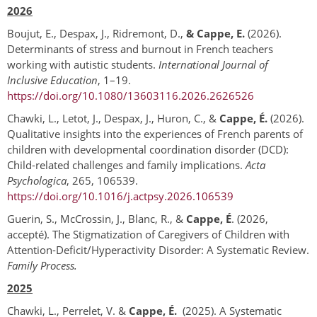
2026
Boujut, E., Despax, J., Ridremont, D.,
& Cappe, E.
(2026).
Determinants of stress and burnout in French teachers
working with autistic students.
International Journal of
Inclusive Education
, 1–19.
https://doi.org/10.1080/13603116.2026.2626526
Chawki, L., Letot, J., Despax, J., Huron, C., &
Cappe, É.
(2026).
Qualitative insights into the experiences of French parents of
children with developmental coordination disorder (DCD):
Child-related challenges and family implications.
Acta
Psychologica
, 265, 106539.
https://doi.org/10.1016/j.actpsy.2026.106539
Guerin, S., McCrossin, J., Blanc, R., &
Cappe, É
. (2026,
accepté). The Stigmatization of Caregivers of Children with
Attention-Deficit/Hyperactivity Disorder: A Systematic Review.
Family Process.
2025
Chawki, L., Perrelet, V. &
Cappe, É.
(2025). A Systematic