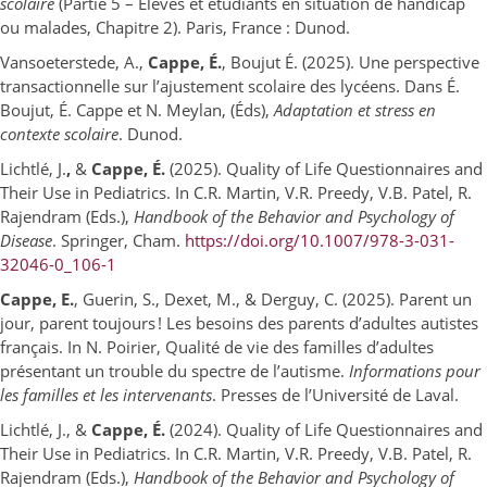
scolaire
(Partie 5 – Élèves et étudiants en situation de handicap
ou malades, Chapitre 2). Paris, France : Dunod.
Vansoeterstede, A.,
Cappe, É.
, Boujut É. (2025). Une perspective
transactionnelle sur l’ajustement scolaire des lycéens. Dans É.
Boujut, É. Cappe et N. Meylan, (Éds),
Adaptation et stress en
contexte scolaire
. Dunod.
Lichtlé, J.
,
&
Cappe, É.
(2025). Quality of Life Questionnaires and
Their Use in Pediatrics. In C.R. Martin, V.R. Preedy, V.B. Patel, R.
Rajendram (Eds.),
Handbook of the Behavior and Psychology of
Disease
. Springer, Cham.
https://doi.org/10.1007/978-3-031-
32046-0_106-1
Cappe, E.
, Guerin, S., Dexet, M., & Derguy, C. (2025). Parent un
jour, parent toujours ! Les besoins des parents d’adultes autistes
français. In N. Poirier, Qualité de vie des familles d’adultes
présentant un trouble du spectre de l’autisme.
Informations pour
les familles et les intervenants
. Presses de l’Université de Laval.
Lichtlé, J., &
Cappe, É.
(2024). Quality of Life Questionnaires and
Their Use in Pediatrics. In C.R. Martin, V.R. Preedy, V.B. Patel, R.
Rajendram (Eds.),
Handbook of the Behavior and Psychology of