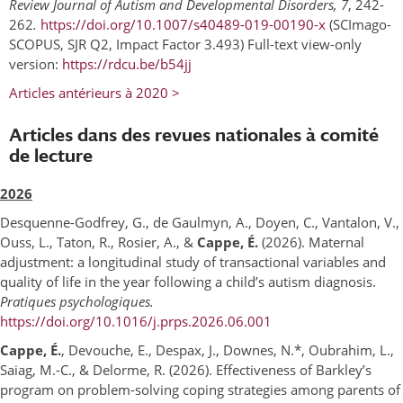
Review Journal of Autism and Developmental Disorders, 7
, 242-
262
.
https://doi.org/10.1007/s40489-019-00190-x
(SCImago-
SCOPUS, SJR Q2, Impact Factor 3.493) Full-text view-only
version:
https://rdcu.be/b54jj
Articles antérieurs à 2020 >
Articles dans des revues nationales à comité
de lecture
2026
Desquenne-Godfrey, G., de Gaulmyn, A., Doyen, C., Vantalon, V.,
Ouss, L., Taton, R., Rosier, A., &
Cappe, É.
(2026). Maternal
adjustment: a longitudinal study of transactional variables and
quality of life in the year following a child’s autism diagnosis.
Pratiques psychologiques.
https://doi.org/10.1016/j.prps.2026.06.001
Cappe, É.
, Devouche, E., Despax, J., Downes, N.*, Oubrahim, L.,
Saiag, M.-C., & Delorme, R. (2026). Effectiveness of Barkley’s
program on problem-solving coping strategies among parents of