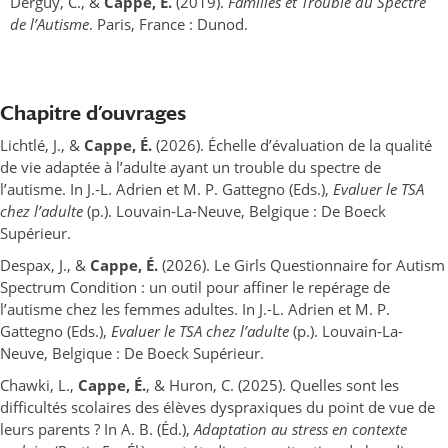
Derguy, C., &
Cappe, É.
(2019).
Familles et Trouble du Spectre
de l’Autisme
. Paris, France : Dunod.
Chapitre d’ouvrages
Lichtlé, J., &
Cappe, É.
(2026). Échelle d’évaluation de la qualité
de vie adaptée à l’adulte ayant un trouble du spectre de
l’autisme. In J.-L. Adrien et M. P. Gattegno (Eds.),
Evaluer le TSA
chez l’adulte
(p.). Louvain-La-Neuve, Belgique : De Boeck
Supérieur.
Despax, J., &
Cappe, É.
(2026). Le Girls Questionnaire for Autism
Spectrum Condition : un outil pour affiner le repérage de
l’autisme chez les femmes adultes. In J.-L. Adrien et M. P.
Gattegno (Eds.),
Evaluer le TSA chez l’adulte
(p.). Louvain-La-
Neuve, Belgique : De Boeck Supérieur.
Chawki, L.,
Cappe, É.
, & Huron, C. (2025). Quelles sont les
difficultés scolaires des élèves dyspraxiques du point de vue de
leurs parents ? In A. B. (Éd.),
Adaptation au stress en contexte