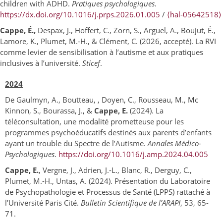
children with ADHD.
Pratiques psychologiques
.
https://dx.doi.org/10.1016/j.prps.2026.01.005
/
⟨hal-05642518⟩
Cappe, É.,
Despax, J., Hoffert, C., Zorn, S., Arguel, A., Boujut, É.,
Lamore, K., Plumet, M.-H., & Clément, C. (2026, accepté). La RVI
comme levier de sensibilisation à l’autisme et aux pratiques
inclusives à l’université.
Sticef
.
2024
De Gaulmyn, A., Boutteau, , Doyen, C., Rousseau, M., Mc
Kinnon, S., Bourassa, J., &
Cappe, E.
(2024). La
téléconsultation, une modalité prometteuse pour les
programmes psychoéducatifs destinés aux parents d’enfants
ayant un trouble du Spectre de l’Autisme.
Annales Médico-
Psychologiques
.
https://doi.org/10.1016/j.amp.2024.04.005
Cappe, E.
, Vergne, J., Adrien, J.-L., Blanc, R., Derguy, C.,
Plumet, M.-H., Untas, A. (2024). Présentation du Laboratoire
de Psychopathologie et Processus de Santé (LPPS) rattaché à
l’Université Paris Cité.
Bulletin Scientifique de l’ARAPI
, 53, 65-
71.