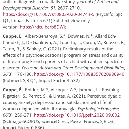
autism diagnosis: a qualitative study.
Journal of Autism and
Developmental Disorder
,
51
, 2697-2710.
https://doi.org/10.1007/s10803-020-04744-5
(PsycInfo, SJR
Q1, Impact Factor 5.671) Full-text view-only
version:
https://rdcu.be/b8DWk
Cappe, É.
, Albert-Benaroya, S.*, Downes, N.*, Allard Ech-
Chouikh, J., De Gaulmyn, A., Luperto, L., Caron, V., Roussel, É.,
Taton, R., & Sankey, C. (2021). Preliminary results of the
effects of a psychoeducational program on stress and quality
of life among French parents of a child with autism spectrum
disorder.
Focus on Autism and Other Developmental Disabilities,
36
(3), 176-186.
https://doi.org/10.1177/1088357620986946
(Pubmed, SJR Q1, Impact Factor 3.532)
Cappe, É.
, Bolduc, M.*, Vilcoque, A.*, Jammet, L., Rostaing-
Rigattieri, S., Perrot, S., & Untas, A. (2021). Perceived dyadic
coping, anxiety, depression and satisfaction with life of
women diagnosed with fibromyalgia.
Psychologie Française,
66
(3), 259-271
.
https://doi.org/10.1016/j.psfr.2020.09.002
(SCImago-SCOPUS, ScienceDirect, Pascal Francis, SJR Q3,
Impact Factor 0.686)