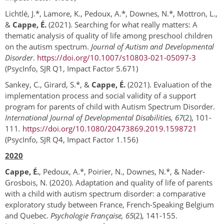
Lichtlé, J.*, Lamore, K., Pedoux, A.*, Downes, N.*, Mottron, L.,
&
Cappe, É.
(2021). Searching for what really matters: A
thematic analysis of quality of life among preschool children
on the autism spectrum.
Journal of Autism and Developmental
Disorder
.
https://doi.org/10.1007/s10803-021-05097-3
(PsycInfo, SJR Q1, Impact Factor 5.671)
Sankey, C., Girard, S.*, &
Cappe, É.
(2021). Evaluation of the
implementation process and social validity of a support
program for parents of child with Autism Spectrum Disorder.
International Journal of Developmental Disabilities, 67
(2), 101-
111
.
https://doi.org/10.1080/20473869.2019.1598721
(PsycInfo, SJR Q4, Impact Factor 1.156)
2020
Cappe, É.
, Pedoux, A.*, Poirier, N., Downes, N.*, & Nader-
Grosbois, N. (2020). Adaptation and quality of life of parents
with a child with autism spectrum disorder: a comparative
exploratory study between France, French-Speaking Belgium
and Quebec.
Psychologie Française, 65
(2), 141-155.