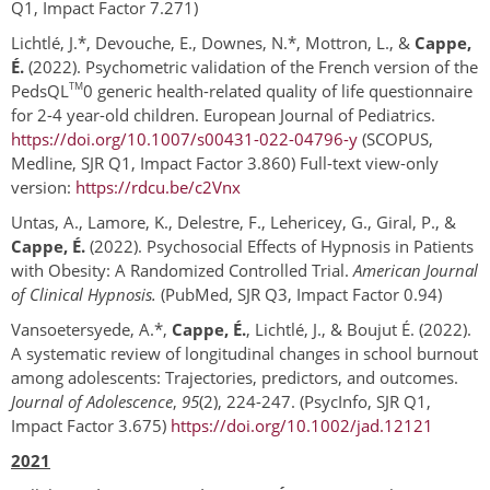
Q1, Impact Factor 7.271)
Lichtlé, J.*, Devouche, E., Downes, N.*, Mottron, L., &
Cappe,
É.
(2022). Psychometric validation of the French version of the
TM
PedsQL
0 generic health-related quality of life questionnaire
for 2-4 year-old children. European Journal of Pediatrics.
https://doi.org/10.1007/s00431-022-04796-y
(SCOPUS,
Medline, SJR Q1, Impact Factor 3.860) Full-text view-only
version:
https://rdcu.be/c2Vnx
Untas, A., Lamore, K., Delestre, F., Lehericey, G., Giral, P., &
Cappe, É.
(2022). Psychosocial Effects of Hypnosis in Patients
with Obesity: A Randomized Controlled Trial.
American Journal
of Clinical Hypnosis.
(PubMed, SJR Q3, Impact Factor 0.94)
Vansoetersyede, A.*,
Cappe, É.
, Lichtlé, J., & Boujut É. (2022).
A systematic review of longitudinal changes in school burnout
among adolescents: Trajectories, predictors, and outcomes.
Journal of Adolescence
,
95
(2), 224-247. (PsycInfo, SJR Q1,
Impact Factor 3.675)
https://doi.org/10.1002/jad.12121
2021