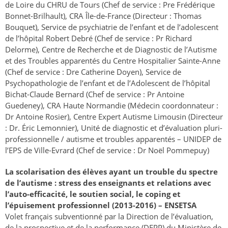
de Loire du CHRU de Tours (Chef de service : Pre Frédérique
Bonnet-Brilhault), CRA Île-de-France (Directeur : Thomas
Bouquet), Service de psychiatrie de l’enfant et de l’adolescent
de l’hôpital Robert Debré (Chef de service : Pr Richard
Delorme), Centre de Recherche et de Diagnostic de l’Autisme
et des Troubles apparentés du Centre Hospitalier Sainte-Anne
(Chef de service : Dre Catherine Doyen), Service de
Psychopathologie de l’enfant et de l’Adolescent de l’hôpital
Bichat-Claude Bernard (Chef de service : Pr Antoine
Guedeney), CRA Haute Normandie (Médecin coordonnateur :
Dr Antoine Rosier), Centre Expert Autisme Limousin (Directeur
: Dr. Éric Lemonnier), Unité de diagnostic et d’évaluation pluri-
professionnelle / autisme et troubles apparentés – UNIDEP de
l’EPS de Ville-Evrard (Chef de service : Dr Noël Pommepuy)
La scolarisation des élèves ayant un trouble du spectre
de l’autisme : stress des enseignants et relations avec
l’auto-efficacité, le soutien social, le coping et
l’épuisement professionnel (2013-2016) – ENSETSA
Volet français subventionné par la Direction de l’évaluation,
de la prospective et de la performance (DEPP) du Ministère de