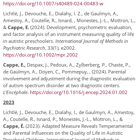
https://doi.org/10.1007/s40489-024-00483-w
Lichtlé, J., Devouche, E., Dialahy, I. Z., de Gaulmyn, A.,
Amestoy, A., Coutelle, R., Isnard, , Monestes, J.‐L., Mottron, L.,
&
Cappe, E.
(2024). Development, psychometric evaluation,
and factor analysis of an instrument measuring quality of life
in autistic preschoolers.
International Journal of Methods in
Psychiatric Research
, 33(1), e2002.
https://doi.org/10.1002/mpr.2002
Cappe, E.,
Despax, J., Pedoux, A., Zylberberg, P., Chaste, P.,
de Gaulmyn, A., Doyen, C., Pommepuy, , (2024). Parental
involvement and adjustment during the diagnostic evaluation
of autism spectrum disorder at two diagnostic centers.
L’Encéphale
.
https://doi.org/10.1016/j.encep.2024.01.002
2023
Lichtlé, J., Devouche, E., Dialahy, I., de Gaulmyn, A., Amestoy,
A., Coutelle, R., Isnard, P., Monestès, J.-L., Mottron, L., &
Cappe, É.
(2023). Adapted Measure Reveals Temperamental
and Parental Influences on the Quality of Life in Autistic
Preschool Children.
International Journal of Methods in