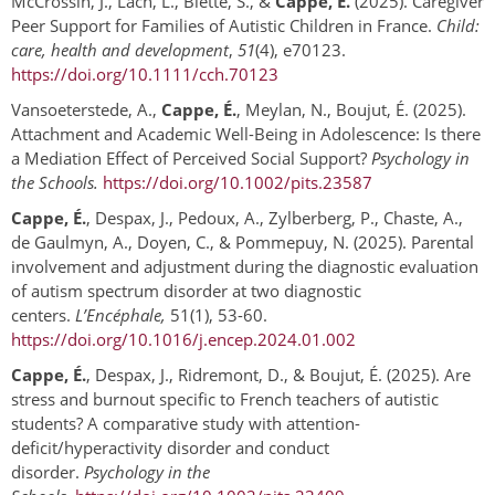
McCrossin, J., Lach, L., Biette, S., &
Cappe, É.
(2025). Caregiver
Peer Support for Families of Autistic Children in France.
Child:
care, health and development
,
51
(4), e70123.
https://doi.org/10.1111/cch.70123
Vansoeterstede, A.,
Cappe, É.
, Meylan, N., Boujut, É. (2025).
Attachment and Academic Well-Being in Adolescence: Is there
a Mediation Effect of Perceived Social Support?
Psychology in
the Schools.
https://doi.org/10.1002/pits.23587
Cappe, É.
, Despax, J., Pedoux, A., Zylberberg, P., Chaste, A.,
de Gaulmyn, A., Doyen, C., & Pommepuy, N. (2025). Parental
involvement and adjustment during the diagnostic evaluation
of autism spectrum disorder at two diagnostic
centers.
L’Encéphale,
51(1), 53-60.
https://doi.org/10.1016/j.encep.2024.01.002
Cappe, É.
, Despax, J., Ridremont, D., & Boujut, É. (2025). Are
stress and burnout specific to French teachers of autistic
students? A comparative study with attention-
deficit/hyperactivity disorder and conduct
disorder.
Psychology in the