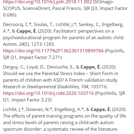
https://doi.org/10.1016/j.psfr.2018.11.002
(SCImago-
SCOPUS, ScienceDirect, Pascal Francis, SJR Q3, Impact Factor
0.686)
Decroocq, C.*, Soulas, T., Lichtlé, J.*, Sankey, C., Engelberg,
A.*, &
Cappe, É.
(2020). Facilitators’ perspectives on a
psychoeducational program for parents of an autistic child.
Autism
,
24
(5), 1273-1285.
https://doi.org/10.1177%2F1362361319899766
(PsycInfo,
SJR Q1, Impact Factor 7.271)
Derguy, C., Loyal, D., Devouche, E., &
Cappe, É.
(2020).
Should we use the Parental Stress Index – Short Form in
parents of children with ASD? A French validation study.
Research in Developmental Disabilities
,
104
, 103716.
https://doi.org/10.1016/j.ridd.2020.103716
(PsychInfo, SJR
Q1, Impact Factor 3.23)
Lichtlé, J.*, Downes, N.*, Engelberg, A.*, &
Cappe, É.
(2020).
The effects of parent training programs on the quality of life
and stress levels of parents raising a child with autism
spectrum disorder: a systematic review of the literature.