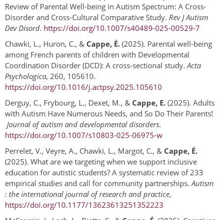
Review of Parental Well-being in Autism Spectrum: A Cross-
Disorder and Cross-Cultural Comparative Study.
Rev J Autism
Dev Disord
.
https://doi.org/10.1007/s40489-025-00529-7
Chawki, L., Huron, C., &
Cappe, É.
(2025). Parental well-being
among French parents of children with Developmental
Coordination Disorder (DCD): A cross-sectional study.
Acta
Psychologica
, 260, 105610.
https://doi.org/10.1016/j.actpsy.2025.105610
Derguy, C., Frybourg, L., Dexet, M., &
Cappe, E.
(2025). Adults
with Autism Have Numerous Needs, and So Do Their Parents!
Journal of autism and developmental disorders
.
https://doi.org/10.1007/s10803-025-06975-w
Perrelet, V., Veyre, A., Chawki, L., Margot, C., &
Cappe, É.
(2025). What are we targeting when we support inclusive
education for autistic students? A systematic review of 233
empirical studies and call for community partnerships.
Autism
: the international journal of research and practice
,
https://doi.org/10.1177/13623613251352223