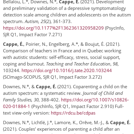
Bellalou, L.*, Downes, N.*,
Cappe, É.
(2021). Development
and preliminary validation of a depressive symptomatology
detection scale among children and adolescents on the autism
spectrum.
Autism, 25
(2), 361-373.
https://doi.org/10.1177%2F1362361320958209
(PsycInfo,
SJR Q1, Impact Factor 7.271)
Cappe, É.
, Poirier, N., Engelberg, A.*, & Boujut, É. (2021).
Comparison of teachers in France and in Quebec working
with autistic students: self-efficacy, stress, social support,
coping and burnout.
Teaching and Teacher Education
,
98
,
103244.
https://doi.org/10.1016/j.tate.2020.103244
(SCImago-SCOPUS, SJR Q1, Impact Factor 3.272)
Downes, N.*, &
Cappe, É.
(2021). Coparenting a child on the
autism spectrum: a systematic review.
Journal of Child and
Family Studies, 30
, 388-402.
https://doi.org/10.1007/s10826-
020-01884-1
(PsychInfo, SJR Q1, Impact Factor 2.910) Full-
text view-only version:
https://rdcu.be/cdpas
Downes, N.*, Lichtlé, J.*, Lamore, K., Orêve, M.-J., &
Cappe, É.
(2021). Couples’ experiences of parenting a child after an