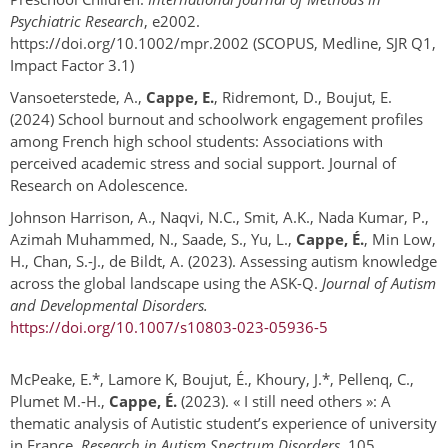
Psychiatric Research
, e2002.
https://doi.org/10.1002/mpr.2002 (SCOPUS, Medline, SJR Q1,
Impact Factor 3.1)
Vansoeterstede, A.,
Cappe, E.
, Ridremont, D., Boujut, E.
(2024) School burnout and schoolwork engagement profiles
among French high school students: Associations with
perceived academic stress and social support. Journal of
Research on Adolescence.
Johnson Harrison, A., Naqvi, N.C., Smit, A.K., Nada Kumar, P.,
Azimah Muhammed, N., Saade, S., Yu, L.,
Cappe, É.
, Min Low,
H., Chan, S.-J., de Bildt, A. (2023). Assessing autism knowledge
across the global landscape using the ASK-Q.
Journal of Autism
and Developmental Disorders.
https://doi.org/10.1007/s10803-023-05936-5
McPeake, E.*, Lamore K, Boujut, É., Khoury, J.*, Pellenq, C.,
Plumet M.-H.,
Cappe, É.
(2023). « I still need others »: A
thematic analysis of Autistic student’s experience of university
in France.
Research in Autism Spectrum Disorders
, 105.