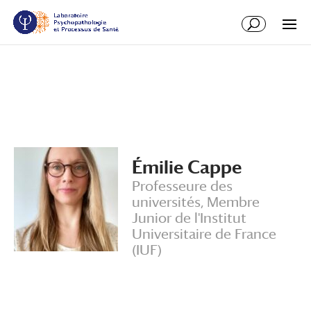
Aller
Aller
au
à
contenu
la
principal
navigation
Émilie Cappe
Professeure des
universités, Membre
Junior de l'Institut
Universitaire de France
(IUF)