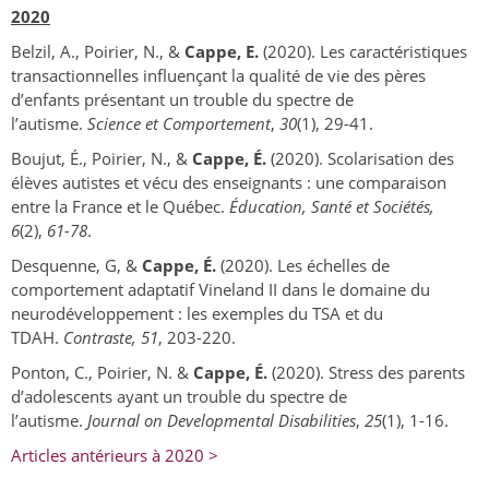
2020
Belzil, A., Poirier, N., &
Cappe, E.
(2020). Les caractéristiques
transactionnelles influençant la qualité de vie des pères
d’enfants présentant un trouble du spectre de
l’autisme.
Science et Comportement
,
30
(1), 29-41.
Boujut, É., Poirier, N., &
Cappe, É.
(2020). Scolarisation des
élèves autistes et vécu des enseignants : une comparaison
entre la France et le Québec.
Éducation, Santé et Sociétés,
6
(2),
61-78
.
Desquenne, G, &
Cappe,
É.
(2020). Les échelles de
comportement adaptatif Vineland II dans le domaine du
neurodéveloppement : les exemples du TSA et du
TDAH.
Contraste, 51
, 203-220.
Ponton, C., Poirier, N. &
Cappe, É.
(2020). Stress des parents
d’adolescents ayant un trouble du spectre de
l’autisme.
Journal on Developmental Disabilities
,
25
(1), 1-16.
Articles antérieurs à 2020 >