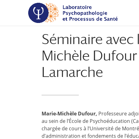
Aller
Aller
au
à
contenu
la
principal
navigation
Séminaire avec l
Michèle Dufour
Lamarche
Marie-Michèle Dufour,
Professeure adjo
au sein de l’École de Psychoéducation (C
chargée de cours à l’Université de Montr
d’administration et fondements de l’éduc