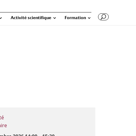
Activité scientifique
Formation
-
té
ire