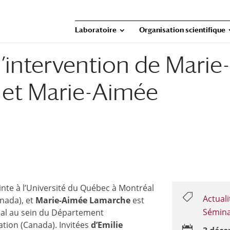
Laboratoire
Organisation scientifique
’intervention de Marie
 et Marie-Aimée
inte à l’Université du Québec à Montréal

Actuali
anada), et
Marie-Aimée Lamarche
est
Sémina
éal au sein du Département
ation (Canada). Invitées
d’Emilie
