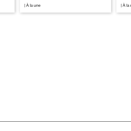
|
À la une
|
À la