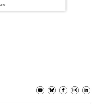
 une
|
À la une